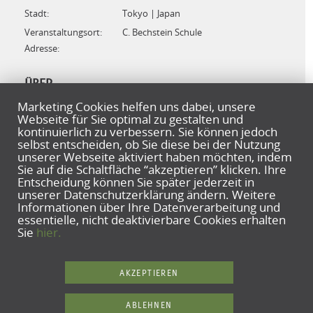
Stadt:
Tokyo | Japan
Veranstaltungsort:
C. Bechstein Schule
Adresse:
ÜBER
Marketing Cookies helfen uns dabei, unsere
Webseite für Sie optimal zu gestalten und
program
kontinuierlich zu verbessern. Sie können jedoch
Claude Debussy, Sonata for Cello and Piano
selbst entscheiden, ob Sie diese bei der Nutzung
unserer Webseite aktiviert haben möchten, indem
Franz Schubert, Piano Trio No.2 E flat Major
Sie auf die Schaltfläche “akzeptieren” klicken. Ihre
Entscheidung können Sie später jederzeit in
unserer Datenschutzerklärung ändern. Weitere
ZURÜCK ZUR ÜBERSICHT
Informationen über Ihre Datenverarbeitung und
essentielle, nicht deaktivierbare Cookies erhalten
Sie
hier.
AKZEPTIEREN
ABLEHNEN